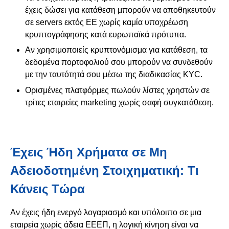
έχεις δώσει για κατάθεση μπορούν να αποθηκευτούν
σε servers εκτός ΕΕ χωρίς καμία υποχρέωση
κρυπτογράφησης κατά ευρωπαϊκά πρότυπα.
Αν χρησιμοποιείς κρυπτονόμισμα για κατάθεση, τα
δεδομένα πορτοφολιού σου μπορούν να συνδεθούν
με την ταυτότητά σου μέσω της διαδικασίας KYC.
Ορισμένες πλατφόρμες πωλούν λίστες χρηστών σε
τρίτες εταιρείες marketing χωρίς σαφή συγκατάθεση.
Έχεις Ήδη Χρήματα σε Μη
Αδειοδοτημένη Στοιχηματική: Τι
Κάνεις Τώρα
Αν έχεις ήδη ενεργό λογαριασμό και υπόλοιπο σε μια
εταιρεία χωρίς άδεια ΕΕΕΠ, η λογική κίνηση είναι να