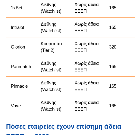
Διεθνής
Χωρίς άδεια
1xBet
165
(Watchlist)
ΕΕΕΠ
Διεθνής
Χωρίς άδεια
Intralot
165
(Watchlist)
ΕΕΕΠ
Κουρασάο
Χωρίς άδεια
Glorion
320
(Tier 2)
ΕΕΕΠ
Διεθνής
Χωρίς άδεια
Parimatch
165
(Watchlist)
ΕΕΕΠ
Διεθνής
Χωρίς άδεια
Pinnacle
165
(Watchlist)
ΕΕΕΠ
Διεθνής
Χωρίς άδεια
Vave
165
(Watchlist)
ΕΕΕΠ
Πόσες εταιρείες έχουν επίσημη άδεια