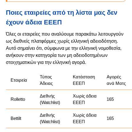
Ποιες εταιρείες από τη λίστα μας δεν
έχουν άδεια ΕΕΕΠ
Όλες οι εταιρείες που αναλύουμε παρακάτω λειτουργούν
ως διεθνείς πλατφόρμες χωρίς ελληνική αδειοδότηση.
Αυτό σημαίνει ότι, σύμφωνα με την ελληνική νομοθεσία,
ανήκουν στην κατηγορία των μη αδειοδοτημένων
στοιχηματικών για την ελληνική αγορά.
Τύπος
Κατάσταση
Αγορές
Εταιρεία
Άδειας
ΕΕΕΠ
ανά Ματς
Διεθνής
Χωρίς άδεια
Rolletto
165
(Watchlist)
ΕΕΕΠ
Διεθνής
Χωρίς άδεια
Bettilt
165
(Watchlist)
ΕΕΕΠ