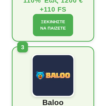
110% Έως 1200 €
+110 FS
ΞΕΚΙΝΉΣΤΕ
ΝΑ ΠΑΊΖΕΤΕ
3
Baloo