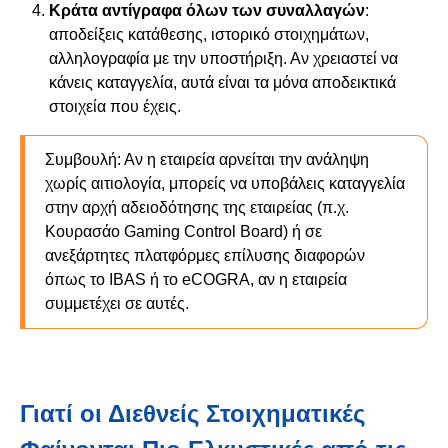
Κράτα αντίγραφα όλων των συναλλαγών
:
αποδείξεις κατάθεσης, ιστορικό στοιχημάτων,
αλληλογραφία με την υποστήριξη. Αν χρειαστεί να
κάνεις καταγγελία, αυτά είναι τα μόνα αποδεικτικά
στοιχεία που έχεις.
Συμβουλή: Αν η εταιρεία αρνείται την ανάληψη
χωρίς αιτιολογία, μπορείς να υποβάλεις καταγγελία
στην αρχή αδειοδότησης της εταιρείας (π.χ.
Κουρασάο Gaming Control Board) ή σε
ανεξάρτητες πλατφόρμες επίλυσης διαφορών
όπως το IBAS ή το eCOGRA, αν η εταιρεία
συμμετέχει σε αυτές.
Γιατί οι Διεθνείς Στοιχηματικές