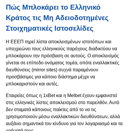
Πώς Μπλοκάρει το Ελληνικό
Κράτος τις Μη Αδειοδοτημένες
Στοιχηματικές Ιστοσελίδες
Η ΕΕΕΠ τηρεί λίστα αποκλεισμένων ιστοτόπων και
υποχρεώνει τους ελληνικούς παρόχους διαδικτύου να
μπλοκάρουν την πρόσβαση σε αυτούς. Ο αποκλεισμός
γίνεται σε επίπεδο ονόματος τομέα, οπότε εναλλακτικές
διευθύνσεις (mirror sites) συχνά παραμένουν
προσβάσιμες για κάποιο διάστημα μέχρι να
μπλοκαριστούν και αυτές.
Εταιρείες όπως η 1xBet και η Melbet έχουν εμφανιστεί
στις ελληνικές λίστες αποκλεισμού στο παρελθόν. Αυτό
δεν σταματά κάποιους παίκτες από το να τις
χρησιμοποιούν μέσω εναλλακτικών διευθύνσεων, αλλά
αυξάνει σημαντικά τον κίνδυνο για τον λογαριασμό και τα
χρήματά τους.