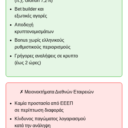
(π.χ. Glorion 7,2%)
Bet builder και
εξωτικές αγορές
Αποδοχή
κρυπτονομισμάτων
Bonus χωρίς ελληνικούς
ρυθμιστικούς περιορισμούς
Γρήγορες αναλήψεις σε κρυπτο
(έως 2 ώρες)
✗ Μειονεκτήματα Διεθνών Εταιρειών
Καμία προστασία από ΕΕΕΠ
σε περίπτωση διαφοράς
Κίνδυνος παγώματος λογαριασμού
κατά την ανάληψη