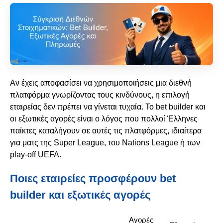
Αν έχεις αποφασίσει να χρησιμοποιήσεις μια διεθνή
πλατφόρμα γνωρίζοντας τους κινδύνους, η επιλογή
εταιρείας δεν πρέπει να γίνεται τυχαία. Το bet builder και
οι εξωτικές αγορές είναι ο λόγος που πολλοί Έλληνες
παίκτες καταλήγουν σε αυτές τις πλατφόρμες, ιδιαίτερα
για ματς της Super League, του Nations League ή των
play-off UEFA.
Ποιες εταιρείες προσφέρουν bet
builder και εξωτικές αγορές
Αγορές