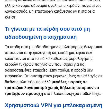
ελληνικό νόμο: αδυναμία ανάληψης κερδών, παγωμένος
λογαριασμός, μη επιστροφή κατάθεσης αν η εταιρεία
κλείσει.
Τι γίνεται με τα κέρδη σου από μη
αδειοδοτημένη στοιχηματική
Τα κέρδη από μη αδειοδοτημένες πλατφόρμες θεωρητικά
υπόκεινται σε φορολόγηση ως εισόδημα, αφού δεν
καλύπτονται από το ειδικό καθεστώς φορολόγησης
κερδών τυχερών παιχνιδιών που ισχύει για τις
αδειοδοτημένες εταιρείες. Στην πράξη, η εφορία δεν
παρακολουθεί συστηματικά μεμονωμένες συναλλαγές σε
διεθνείς πλατφόρμες, αλλά
μεγάλες εισροές σε
τραπεζικό λογαριασμό χωρίς δήλωση μπορούν να
τραβήξουν προσοχή
στο πλαίσιο ελέγχου πόθεν έσχες.
Χρησιμοποιώ VPN για μπλοκαρισμένη